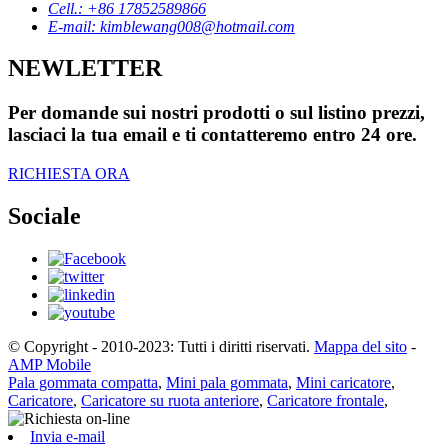
Cell.: +86 17852589866
E-mail: kimblewang008@hotmail.com
NEWLETTER
Per domande sui nostri prodotti o sul listino prezzi,
lasciaci la tua email e ti contatteremo entro 24 ore.
RICHIESTA ORA
Sociale
© Copyright - 2010-2023: Tutti i diritti riservati.
Mappa del sito
-
AMP Mobile
Pala gommata compatta
,
Mini pala gommata
,
Mini caricatore
,
Caricatore
,
Caricatore su ruota anteriore
,
Caricatore frontale
,
Invia e-mail