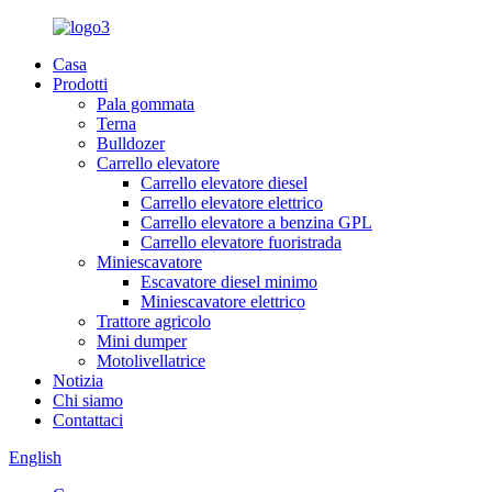
Casa
Prodotti
Pala gommata
Terna
Bulldozer
Carrello elevatore
Carrello elevatore diesel
Carrello elevatore elettrico
Carrello elevatore a benzina GPL
Carrello elevatore fuoristrada
Miniescavatore
Escavatore diesel minimo
Miniescavatore elettrico
Trattore agricolo
Mini dumper
Motolivellatrice
Notizia
Chi siamo
Contattaci
English